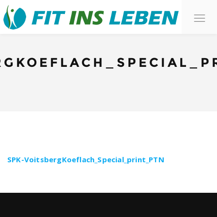
O
n
RGKOEFLACH_SPECIAL_P
SPK-VoitsbergKoeflach_Special_print_PTN