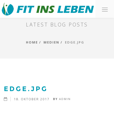
O
BLOG
n
LATEST BLOG POSTS
HOME
MEDIEN
EDGE.JPG
EDGE.JPG
18. OKTOBER 2017
BY
ADMIN